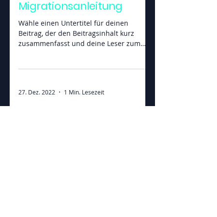
Die Online-Datenbank-
Migrationsanleitung
Wähle einen Untertitel für deinen
Beitrag, der den Beitragsinhalt kurz
zusammenfasst und deine Leser zum
Weiterlesen motiviert....
27. Dez. 2022
1 Min. Lesezeit
Anwendungsfälle für
Datenintegration für 2023
Wähle einen Untertitel für deinen
Beitrag, der den Beitragsinhalt kurz
zusammenfasst und deine Leser zum
Weiterlesen motiviert....